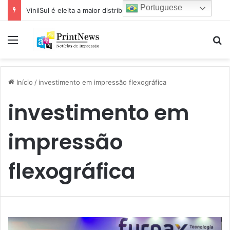
Portuguese
VinilSul é eleita a maior distribuidora Epson das Américas pela 7ª vez
Menu
Pr
Início
/
investimento em impressão flexográfica
investimento em
impressão
flexográfica