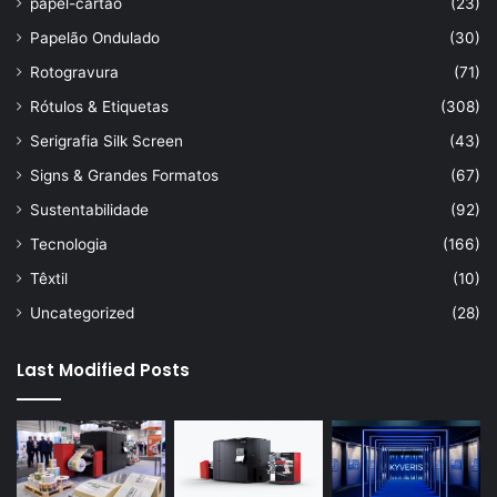
papel-cartão
(23)
Papelão Ondulado
(30)
Rotogravura
(71)
Rótulos & Etiquetas
(308)
Serigrafia Silk Screen
(43)
Signs & Grandes Formatos
(67)
Sustentabilidade
(92)
Tecnologia
(166)
Têxtil
(10)
Uncategorized
(28)
Last Modified Posts