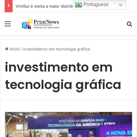
Portuguese
VinilSul é eleita a maior distribuidora Epson das Américas pela 7ª vez
Menu
Pr
Início
/
investimento em tecnologia gráfica
investimento em
tecnologia gráfica