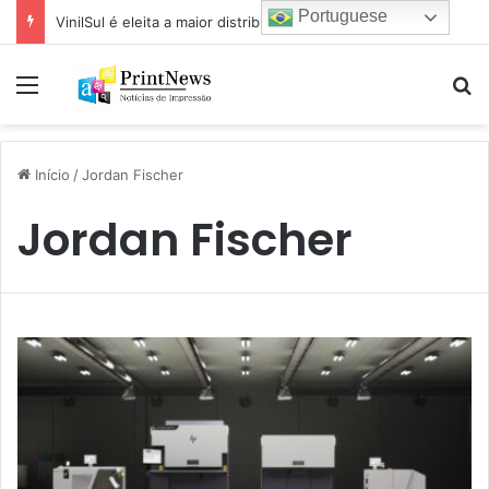
Portuguese
VinilSul é eleita a maior distribuidora Epson das Américas pela 7ª vez
Menu
Pr
Início
/
Jordan Fischer
Jordan Fischer