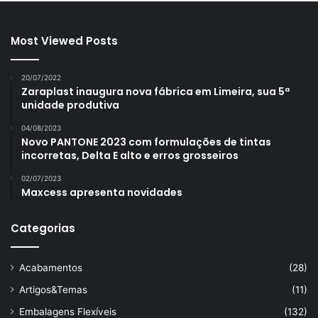
Most Viewed Posts
20/07/2022
Zaraplast inaugura nova fábrica em Limeira, sua 5ª
unidade produtiva
04/08/2023
Novo PANTONE 2023 com formulações de tintas
incorretas, Delta E alto e erros grosseiros
02/07/2023
Maxcess apresenta novidades
Categorias
Acabamentos
(28)
Artigos&Temas
(11)
Embalagens Flexíveis
(132)