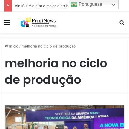
Portuguese
VinilSul é eleita a maior distribuidora Epson das Américas pela 7ª vez
Menu
Pr
Início
/
melhoria no ciclo de produção
melhoria no ciclo
de produção