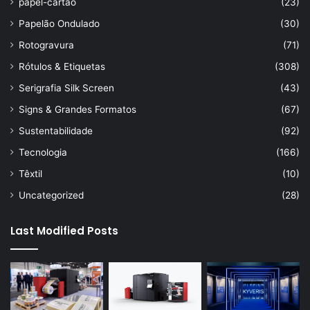
papel-cartão
(23)
Papelão Ondulado
(30)
Rotogravura
(71)
Rótulos & Etiquetas
(308)
Serigrafia Silk Screen
(43)
Signs & Grandes Formatos
(67)
Sustentabilidade
(92)
Tecnologia
(166)
Têxtil
(10)
Uncategorized
(28)
Last Modified Posts