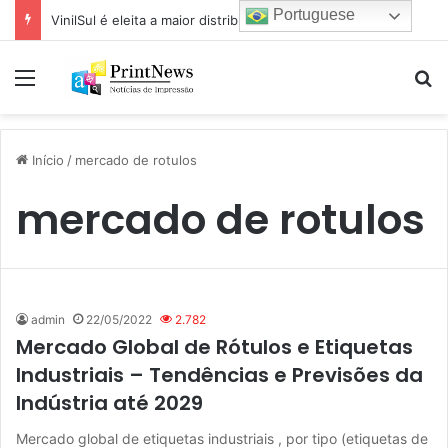
Portuguese
VinilSul é eleita a maior distribuidora Epson das Américas pela 7ª vez
Menu
Pr
Início
/
mercado de rotulos
mercado de rotulos
admin
22/05/2022
2.782
Mercado Global de Rótulos e Etiquetas
Industriais – Tendências e Previsões da
Indústria até 2029
Mercado global de etiquetas industriais , por tipo (etiquetas de