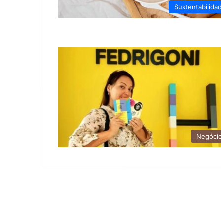
Sustentabilida
Negóci