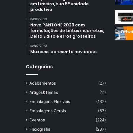
em Limeira, sua 5ª unidade
produtiva
04/08/2023
Novo PANTONE 2023 com
formulações de tintas incorretas,
Delta E alto e erros grosseiros
02/07/2023
Maxcess apresenta novidades
Categorias
Acabamentos
(27)
Artigos&Temas
(11)
Embalagens Flexíveis
(132)
Embalagens Gerais
(67)
Eventos
(224)
Flexografia
(237)