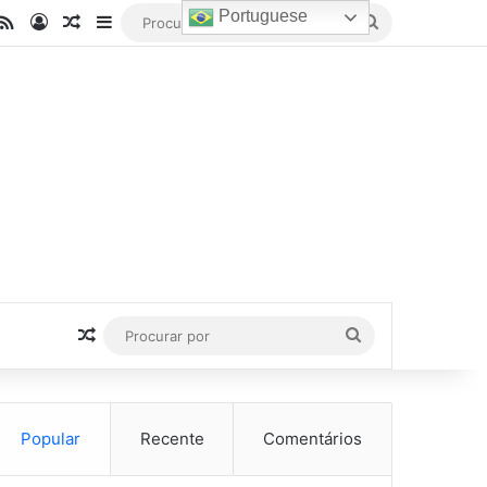
Portuguese
be
stagram
RSS
Entrar
Artigo aleatório
Barra Lateral
Procurar
por
Artigo aleatório
Procurar
por
Popular
Recente
Comentários