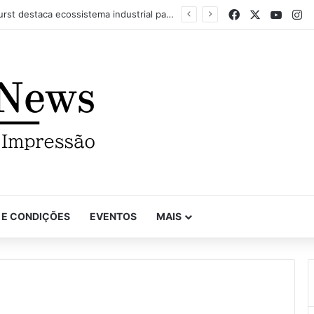
Facebook
X
YouTu
In
Com recorde de trabalhos inscritos e empresas participantes, 7º Prêmio Paulista de Excelência Gráfica conhece seus vencedores
 E CONDIÇÕES
EVENTOS
MAIS