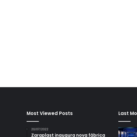
Most Viewed Posts
Last Mo
20/07/2022
Zaraplast inaugura nova fábrica