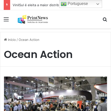
Portuguese
VinilSul é eleita a maior distribuidora Epson das Américas pela 7ª vez
Menu
Pr
Início
/
Ocean Action
Ocean Action