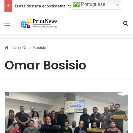
Portuguese
Durst destaca ecossistema industrial para impressão e estamparia digital na Febratex 2026
Menu
Pr
Início
/
Omar Bosisio
Omar Bosisio