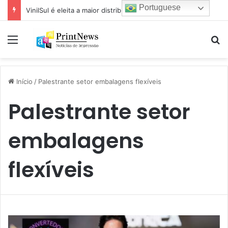
Portuguese
VinilSul é eleita a maior distribuidora Epson das Américas pela 7ª vez
Menu
Pr
Início
/
Palestrante setor embalagens flexíveis
Palestrante setor
embalagens
flexíveis