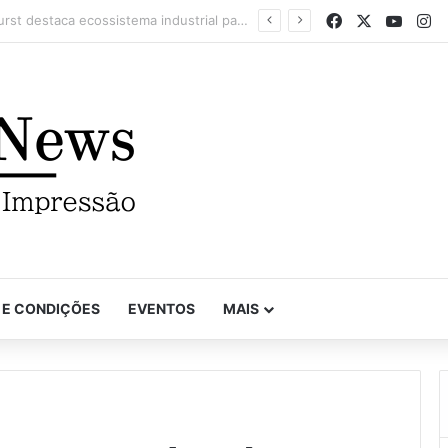
Facebook
X
YouTu
In
Com recorde de trabalhos inscritos e empresas participantes, 7º Prêmio Paulista de Excelência Gráfica conhece seus vencedores
 E CONDIÇÕES
EVENTOS
MAIS