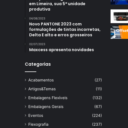
em Limeira, sua 5ª unidade
produtiva
04/08/2023
Novo PANTONE 2023 com
formulações de tintas incorretas,
Delta E alto e erros grosseiros
02/07/2023
Maxcess apresenta novidades
Categorias
Acabamentos
(27)
Artigos&Temas
(11)
Embalagens Flexíveis
(132)
Embalagens Gerais
(67)
Eventos
(224)
Flexografia
(237)