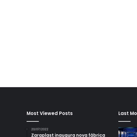
Most Viewed Posts
Last Mo
20/07/2022
Zaraplast inaugura nova fábrica