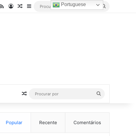
Portuguese
be
stagram
RSS
Entrar
Artigo aleatório
Barra Lateral
Procurar
por
Artigo aleatório
Procurar
por
Popular
Recente
Comentários