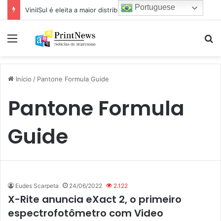
Portuguese
VinilSul é eleita a maior distribuidora Epson das Américas pela 7ª vez
Menu
Pr
Início
/
Pantone Formula Guide
Pantone Formula
Guide
Eudes Scarpeta
24/06/2022
2.122
X-Rite anuncia eXact 2, o primeiro
espectrofotômetro com Video