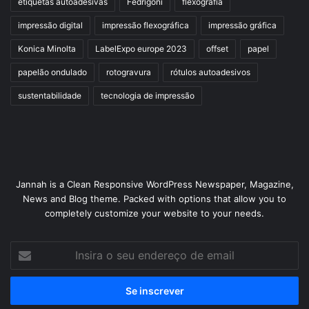
etiquetas autoadesivas
Fedrigoni
flexografia
impressão digital
impressão flexográfica
impressão gráfica
Konica Minolta
LabelExpo europe 2023
offset
papel
papelão ondulado
rotogravura
rótulos autoadesivos
sustentabilidade
tecnologia de impressão
Jannah is a Clean Responsive WordPress Newspaper, Magazine,
News and Blog theme. Packed with options that allow you to
completely customize your website to your needs.
Insira
o
seu
endereço
de