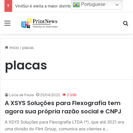
Portuguese
VinilSul é eleita a maior distribuidora Epson das Américas pela 7ª vez
Menu
Pr
Início
/
placas
placas
Lúcia de Paula
25/04/2022
2.396
A XSYS Soluções para Flexografia tem
agora sua própria razão social e CNPJ
A XSYS Soluções para Flexografia LTDA (*), que até 2021 era
uma divisão do Flint Group, comunica aos clientes e…