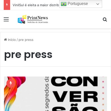
Portuguese
VinilSul é eleita a maior distribuidora Epson das Américas pela 7ª vez
Menu
Pr
Início
/
pre press
pre press