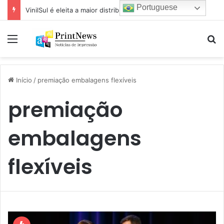
Portuguese
VinilSul é eleita a maior distribuidora Epson das Américas pela 7ª vez
Menu
Pr
Início
/
premiação embalagens flexíveis
premiação
embalagens
flexíveis