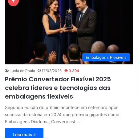
Embalagens Flexíveis
Lúcia de Paula
17/08/2025
3.394
Prêmio Convertedor Flexível 2025
celebra líderes e tecnologias das
embalagens flexíveis
Segunda edição do prêmio acontece em setembro após
sucesso da estreia em 2024 que premiou gigantes como
Embalagens Diadema, Converplast,…
Leia mais »