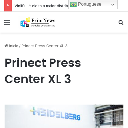
Portuguese
VinilSul é eleita a maior distribuidora Epson das Américas pela 7ª vez
Menu
Pr
Início
/
Prinect Press Center XL 3
Prinect Press
Center XL 3