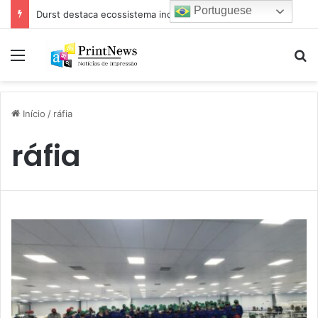
Portuguese
Durst destaca ecossistema industrial para impressão e estamparia digital na Febratex 2026
Menu
Pr
Início
/
ráfia
ráfia