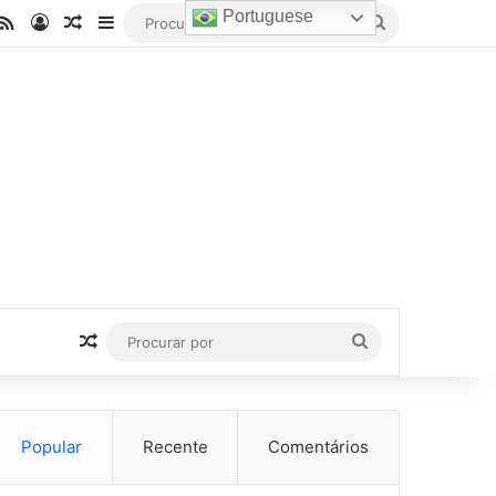
Portuguese
be
stagram
RSS
Entrar
Artigo aleatório
Barra Lateral
Procurar
por
Artigo aleatório
Procurar
por
Popular
Recente
Comentários