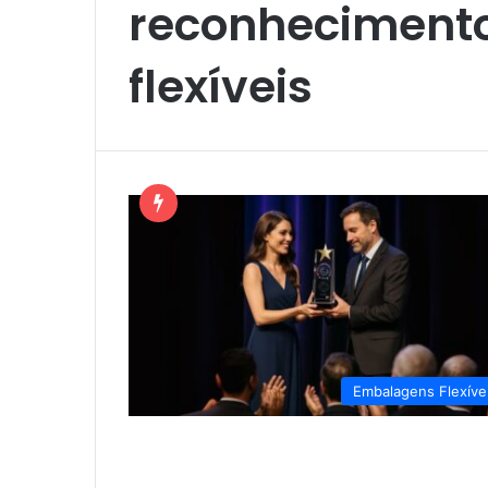
reconheciment
flexíveis
Embalagens Flexíve