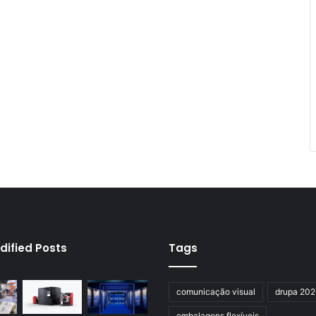
dified Posts
Tags
comunicação visual
drupa 20
embalagens flexíveis