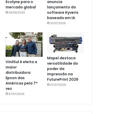
Ecolyne para o
anuncia
mercado global
lançamento do
software Kyveris
06/08/2026
baseado em IA
31/07/2026
Mapel destaca
VinilSul é eleita a
versatilidade do
maior
poder da
distribuidora
impressão na
Epson das
FuturePrint 2026
Américas pela 7ª
07/07/2026
vez
07/07/2026