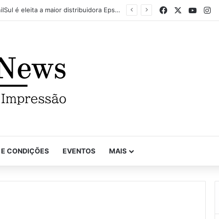
Facebook
X
YouTu
In
Mapel destaca versatilidade do poder da impressão na FuturePrint 2026
 E CONDIÇÕES
EVENTOS
MAIS