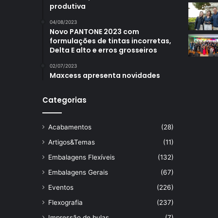
produtiva
04/08/2023
Novo PANTONE 2023 com
formulações de tintas incorretas,
Delta E alto e erros grosseiros
02/07/2023
Maxcess apresenta novidades
Categorias
Acabamentos
(28)
Artigos&Temas
(11)
Embalagens Flexíveis
(132)
Embalagens Gerais
(67)
Eventos
(226)
Flexografia
(237)
Impressão de bulas
(7)