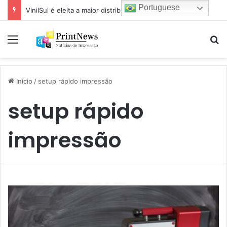
Portuguese
VinilSul é eleita a maior distribuidora Epson das Américas pela 7ª vez
Menu
Pr
Início
/
setup rápido impressão
setup rápido
impressão