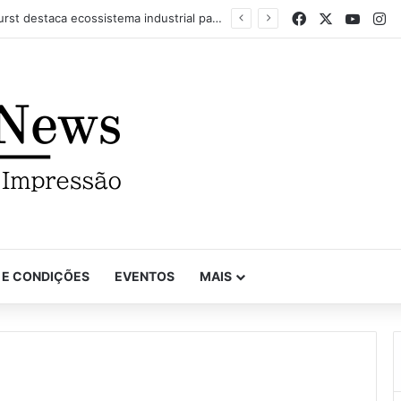
Facebook
X
YouTu
In
Com recorde de trabalhos inscritos e empresas participantes, 7º Prêmio Paulista de Excelência Gráfica conhece seus vencedores
 E CONDIÇÕES
EVENTOS
MAIS