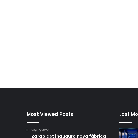
Most Viewed Posts
Last Mo
20/07/2022
Zaraplast inaugura nova fábrica