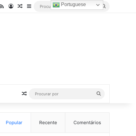
Portuguese
be
stagram
RSS
Entrar
Artigo aleatório
Barra Lateral
Procurar
por
Artigo aleatório
Procurar
por
Popular
Recente
Comentários