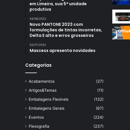
em Limeira, sua 5ª unidade
produtiva
04/08/2023
Novo PANTONE 2023 com
formulações de tintas incorretas,
Delta E alto e erros grosseiros
02/07/2023
Maxcess apresenta novidades
Categorias
Acabamentos
(27)
Artigos&Temas
(11)
Embalagens Flexíveis
(132)
Embalagens Gerais
(67)
Eventos
(224)
Flexografia
(237)