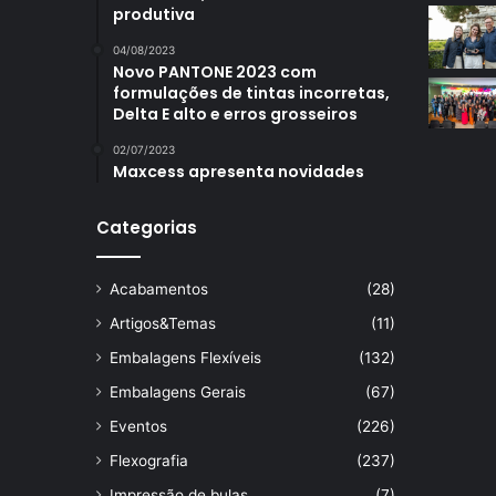
produtiva
04/08/2023
Novo PANTONE 2023 com
formulações de tintas incorretas,
Delta E alto e erros grosseiros
02/07/2023
Maxcess apresenta novidades
Categorias
Acabamentos
(28)
Artigos&Temas
(11)
Embalagens Flexíveis
(132)
Embalagens Gerais
(67)
Eventos
(226)
Flexografia
(237)
Impressão de bulas
(7)