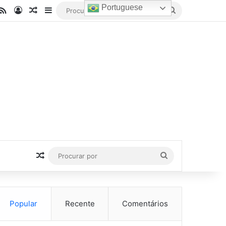
Portuguese
be
stagram
RSS
Entrar
Artigo aleatório
Barra Lateral
Procurar
por
Artigo aleatório
Procurar
por
Popular
Recente
Comentários