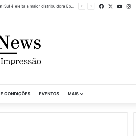
Facebook
X
YouTu
In
Mapel destaca versatilidade do poder da impressão na FuturePrint 2026
 E CONDIÇÕES
EVENTOS
MAIS