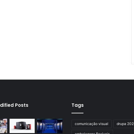
dified Posts
Tags
comunicação visual
drupa 20
embalagens flexíveis