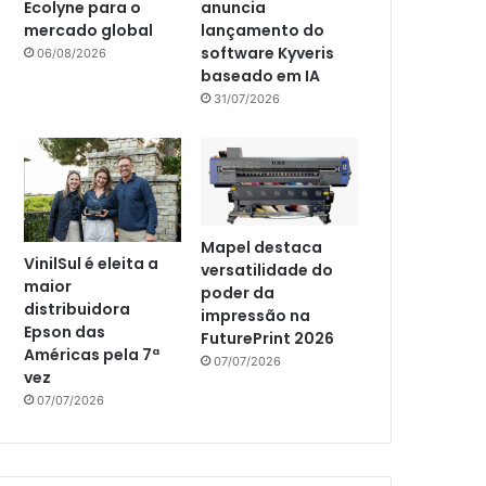
Ecolyne para o
anuncia
mercado global
lançamento do
software Kyveris
06/08/2026
baseado em IA
31/07/2026
Mapel destaca
VinilSul é eleita a
versatilidade do
maior
poder da
distribuidora
impressão na
Epson das
FuturePrint 2026
Américas pela 7ª
07/07/2026
vez
07/07/2026