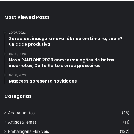
Most Viewed Posts
20/07/2022
Zaraplast inaugura nova fábrica em Limeira, sua 5ª
unidade produtiva
04/08/2023
Novo PANTONE 2023 com formulações de tintas
incorretas, Delta E alto e erros grosseiros
02/07/2023
Maxcess apresenta novidades
Categorias
Acabamentos
(28)
Artigos&Temas
(11)
Embalagens Flexíveis
(132)