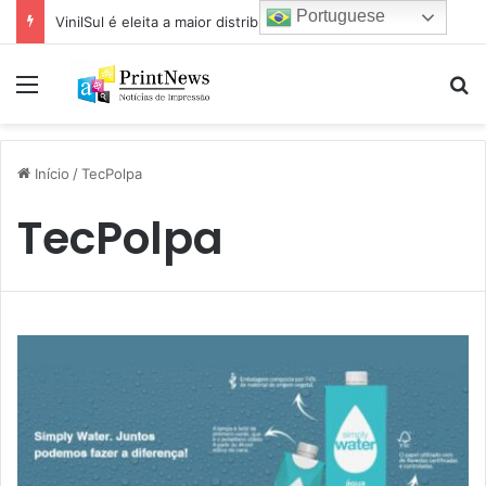
Portuguese
VinilSul é eleita a maior distribuidora Epson das Américas pela 7ª vez
Menu
Pr
Início
/
TecPolpa
TecPolpa