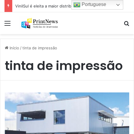
Portuguese
VinilSul é eleita a maior distribuidora Epson das Américas pela 7ª vez
Menu
Pr
Início
/
tinta de impressão
tinta de impressão