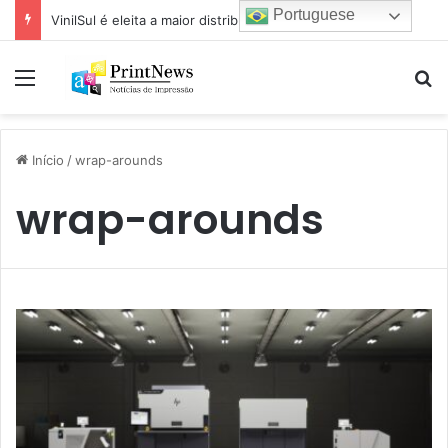
Portuguese
VinilSul é eleita a maior distribuidora Epson das Américas pela 7ª vez
Menu
Pr
Início
/
wrap-arounds
wrap-arounds