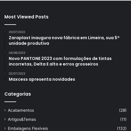
Most Viewed Posts
20/07/2022
Zaraplast inaugura nova fábrica em Limeira, sua 5ª
unidade produtiva
04/08/2023
Novo PANTONE 2023 com formulações de tintas
incorretas, Delta E alto e erros grosseiros
02/07/2023
Maxcess apresenta novidades
Categorias
Acabamentos
(28)
Artigos&Temas
(11)
Embalagens Flexíveis
(132)