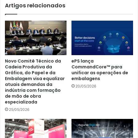
Artigos relacionados
Novo Comitê Técnico da
ePS lança
Cadeia Produtiva da
CommandCore™ para
Gráfica, do Papel e da
unificar as operações de
Embalagem visa equalizar
embalagens
atuais demandas da
20/05/2026
indústria com formação
de mão de obra
especializada
25/05/2026