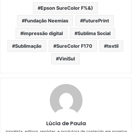
Epson SureColor F%&)
Fundação Neemias
FuturePrint
impressão digital
Sublima Social
Sublimação
SureColor F170
textil
ViniSul
Lúcia de Paula
Jornalista, editora, repórter, e produtora de conteúdo em projetos