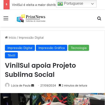
Portuguese
VinilSul é eleita a maior distribuidora Epson das Américas pela 7ª vez
Menu
Pr
Início
/
Impressão Digital
Impressão Digital
Impressão Gráfica
Tecnologia
Têxtil
VinilSul apoia Projeto
Sublima Social
Mande
Lúcia de Paula
27/09/2024
2 minutos de leitura
um
e-
mail