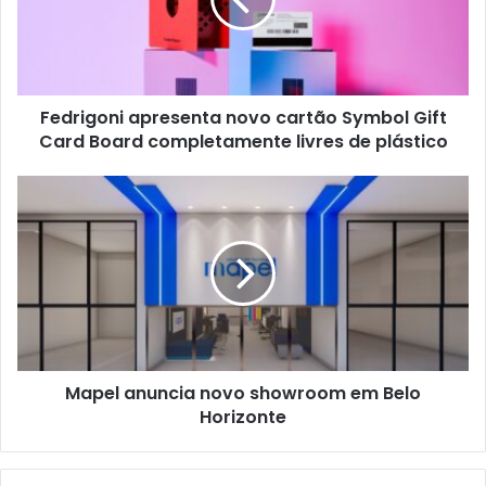
Symbol
Gift
Card
Board
completamente
Fedrigoni apresenta novo cartão Symbol Gift
livres
de
Card Board completamente livres de plástico
plástico
Mapel
anuncia
novo
showroom
em
Belo
Horizonte
Mapel anuncia novo showroom em Belo
Horizonte