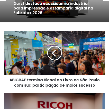
Durst destaca ecossistema industrial
para impressão e estamparia digital na
Febratex 2026
ABIGRAF
termina
Bienal
do
Livro
de
São
Paulo
com
ABIGRAF termina Bienal do Livro de São Paulo
sua
participação
com sua participação de maior sucesso
de
maior
Ricoh
sucesso
Brasil
anuncia