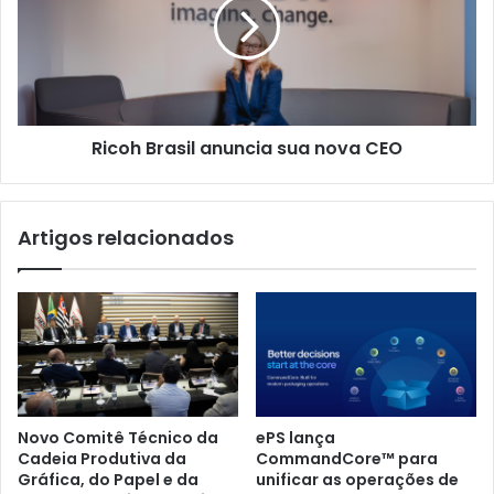
sua
nova
CEO
Ricoh Brasil anuncia sua nova CEO
Artigos relacionados
Novo Comitê Técnico da
ePS lança
Cadeia Produtiva da
CommandCore™ para
Gráfica, do Papel e da
unificar as operações de