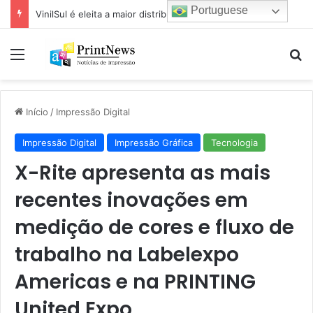
Portuguese
VinilSul é eleita a maior distribuidora Epson das Américas pela 7ª vez
Menu
Pr
Início
/
Impressão Digital
Impressão Digital
Impressão Gráfica
Tecnologia
X-Rite apresenta as mais
recentes inovações em
medição de cores e fluxo de
trabalho na Labelexpo
Americas e na PRINTING
United Expo