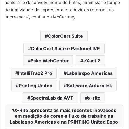
acelerar o desenvolvimento de tintas, minimizar o tempo
de inatividade da impressora e reduzir os retornos da
impressora”, continuou McCartney.
ColorCert Suite
ColorCert Suite e PantoneLIVE
Esko WebCenter
eXact 2
IntelliTrax2 ​​Pro
Labelexpo Americas
Printing United
Software Autura Ink
SpectraLab da AVT
x-rite
X-Rite apresenta as mais recentes inovações
em medição de cores e fluxo de trabalho na
Labelexpo Americas e na PRINTING United Expo