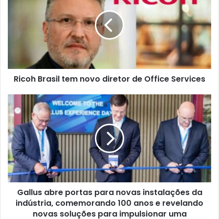
tem
novo
diretor
de
Office
Services
Ricoh Brasil tem novo diretor de Office Services
Gallus
abre
portas
para
novas
instalações
da
indústria,
comemorando
Gallus abre portas para novas instalações da
100
anos
indústria, comemorando 100 anos e revelando
e
novas soluções para impulsionar uma