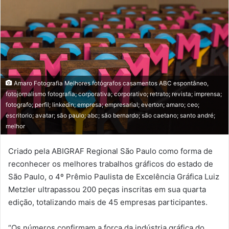
e-
mail
Amaro Fotografia Melhores fotógrafos casamentos ABC espontâneo,
fotojornalismo fotografia; corporativa; corporativo; retrato; revista; imprensa;
fotografo; perfil; linkedin; empresa; empresarial; everton; amaro; ceo;
escritorio; avatar; são paulo; abc; são bernardo; são caetano; santo andré;
melhor
Criado pela ABIGRAF Regional São Paulo como forma de
reconhecer os melhores trabalhos gráficos do estado de
São Paulo, o 4º Prêmio Paulista de Excelência Gráfica Luiz
Metzler ultrapassou 200 peças inscritas em sua quarta
edição, totalizando mais de 45 empresas participantes.
“Os números confirmam a força da indústria gráfica do