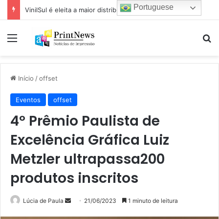
Portuguese
VinilSul é eleita a maior distribuidora Epson das Américas pela 7ª vez
Menu
Pr
Início
/
offset
Eventos
offset
4º Prêmio Paulista de
Excelência Gráfica Luiz
Metzler ultrapassa200
produtos inscritos
Mande
Lúcia de Paula
21/06/2023
1 minuto de leitura
um