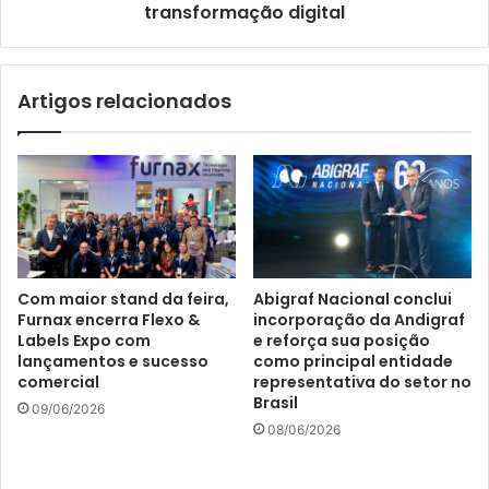
revelando
transformação digital
novas
soluções
para
Artigos relacionados
impulsionar
uma
transformação
digital
Com maior stand da feira,
Abigraf Nacional conclui
Furnax encerra Flexo &
incorporação da Andigraf
Labels Expo com
e reforça sua posição
lançamentos e sucesso
como principal entidade
comercial
representativa do setor no
Brasil
09/06/2026
08/06/2026