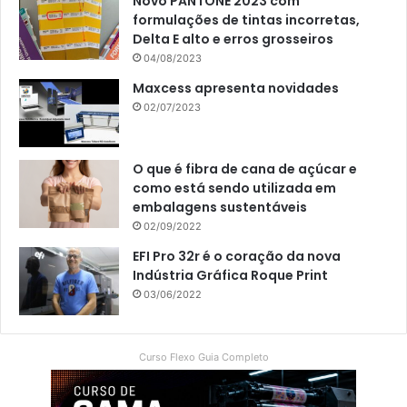
Novo PANTONE 2023 com
formulações de tintas incorretas,
Delta E alto e erros grosseiros
04/08/2023
Maxcess apresenta novidades
02/07/2023
O que é fibra de cana de açúcar e
como está sendo utilizada em
embalagens sustentáveis
02/09/2022
EFI Pro 32r é o coração da nova
Indústria Gráfica Roque Print
03/06/2022
Curso Flexo Guia Completo