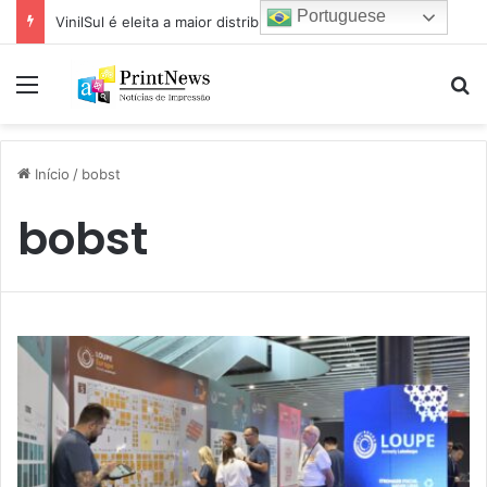
Portuguese
VinilSul é eleita a maior distribuidora Epson das Américas pela 7ª vez
Menu
Pr
Início
/
bobst
bobst