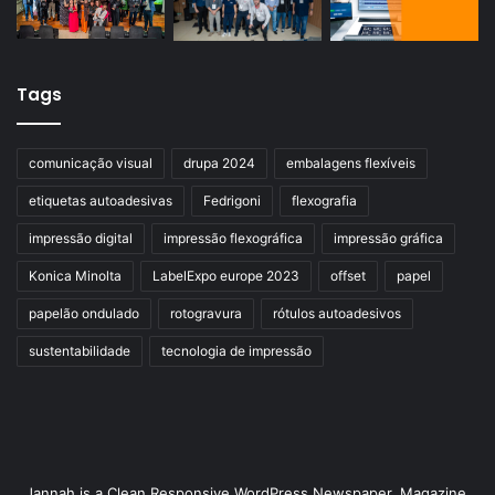
Tags
comunicação visual
drupa 2024
embalagens flexíveis
etiquetas autoadesivas
Fedrigoni
flexografia
impressão digital
impressão flexográfica
impressão gráfica
Konica Minolta
LabelExpo europe 2023
offset
papel
papelão ondulado
rotogravura
rótulos autoadesivos
sustentabilidade
tecnologia de impressão
Jannah is a Clean Responsive WordPress Newspaper, Magazine,