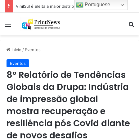
Portuguese
Mapel destaca versatilidade do poder da impressão na FuturePrint 2026
Menu
Pr
Início
/
Eventos
Eventos
8º Relatório de Tendências
Globais da Drupa: Indústria
de impressão global
mostra recuperação e
resiliência pós Covid diante
de novos desafios