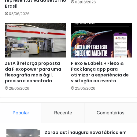
representativa do setor no
03/06/2026
Brasil
08/06/2026
ZETA 8 reforça proposta
Flexo & Labels + Flexo &
da Flexopower para uma
Pack lança app para
flexografia mais ágil,
otimizar a experiência de
precisa e conectada
visitação ao evento
28/05/2026
25/05/2026
Popular
Recente
Comentários
Zaraplast inaugura nova fábrica em