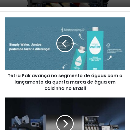
Tetra
Pak
avança
no
segmento
de
águas
com
o
Tetra Pak avança no segmento de águas com o
lançamento
da
lançamento da quarta marca de água em
quarta
caixinha no Brasil
marca
de
Gallus
água
lança
em
nova
caixinha
impressora
no
para
Brasil