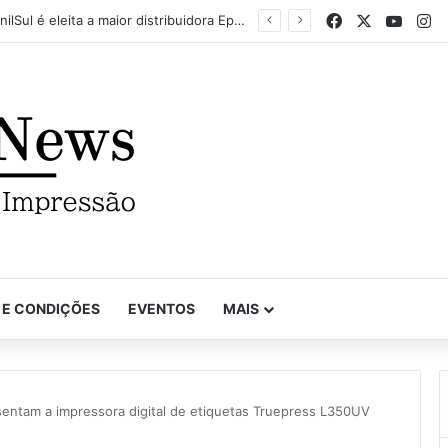
Facebook
X
YouTu
In
Mapel destaca versatilidade do poder da impressão na FuturePrint 2026
 E CONDIÇÕES
EVENTOS
MAIS
entam a impressora digital de etiquetas Truepress L350UV