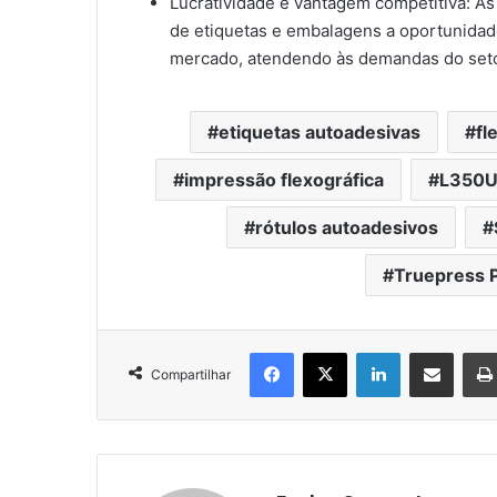
Lucratividade e vantagem competitiva: 
de etiquetas e embalagens a oportunidade
mercado, atendendo às demandas do seto
etiquetas autoadesivas
fl
impressão flexográfica
L350U
rótulos autoadesivos
Truepress 
Facebook
X
Linkedin
Compartilhar via e-mail
Compartilhar