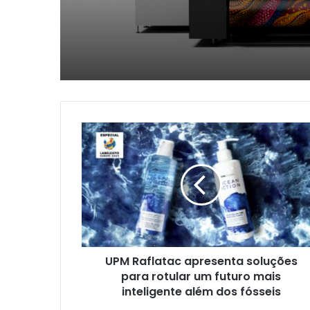
Febratex 2026
UPM
Raflatac
apresenta
soluções
para
rotular
um
futuro
mais
UPM Raflatac apresenta soluções
inteligente
além
para rotular um futuro mais
dos
inteligente além dos fósseis
fósseis