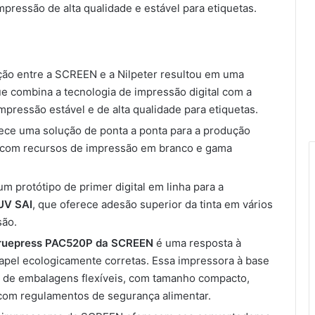
mpressão de alta qualidade e estável para etiquetas.
ação entre a SCREEN e a Nilpeter resultou em uma
ue combina a tecnologia de impressão digital com a
mpressão estável e de alta qualidade para etiquetas.
rece uma solução de ponta a ponta para a produção
o, com recursos de impressão em branco e gama
 protótipo de primer digital em linha para a
UV SAI
, que oferece adesão superior da tinta em vários
são.
ruepress PAC520P da SCREEN
é uma resposta à
pel ecologicamente corretas. Essa impressora à base
Encontro Regional da Abiea reúne
cerca de 100 profissionais do setor
 de embalagens flexíveis, com tamanho compacto,
de rótulos e etiquetas
com regulamentos de segurança alimentar.
autoadesivas em Vitória (ES)