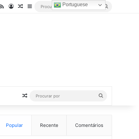
Portuguese
be
stagram
RSS
Entrar
Artigo aleatório
Barra Lateral
Procurar
por
Artigo aleatório
Procurar
por
Popular
Recente
Comentários