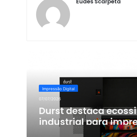
Eudes Scarpeta
Ler o Próximo
Impressão Digital
07/07/2026
Durst destaca ecoss
industrial para impr
e estamparia digital