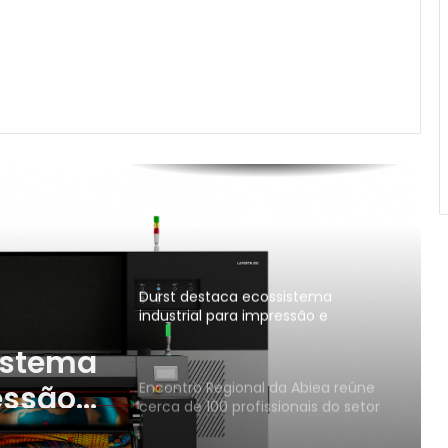
Em comemoração dos seus 90
anos, Durst Group anuncia
lançamento do software Kyveris
baseado em IA
VinilSul é eleita a maior distribuidora
Epson das Américas pela 7ª vez
Mapel destaca versatilidade do
poder da impressão na FuturePrint
2026
Durst destaca ecossistema
industrial para impressão e
estamparia digital na Febratex
istema
2026
essão
Encontro Regional da Abiea reúne
cerca de 100 profissionais do setor
 na
de rótulos e etiquetas
autoadesivas em Vitória (ES)