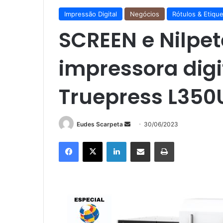
Impressão Digital
Negócios
Rótulos & Etiqu
SCREEN e Nilpe
impressora digi
Truepress L350
Mande
Eudes Scarpeta
30/06/2023
um
Facebook
X
Linkedin
Compartilhar via e-mail
Imprimir
e-
mail