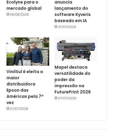
Ecolyne para o
anuncia
mercado global
lançamento do
software Kyveris
06/08/2026
baseado em IA
31/07/2026
Mapel destaca
VinilSul é eleita a
versatilidade do
maior
poder da
distribuidora
impressão na
Epson das
FuturePrint 2026
Américas pela 7ª
07/07/2026
vez
07/07/2026