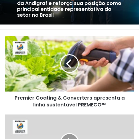
da Andigraf e reforça sua posição como
20/05/2026
principal entidade representativa do
setor no Brasil
Premier
ePS lança CommandCore™ para unificar
Coating
as operações de embalagens
&
Converters
apresenta
a
linha
sustentável
PREMECO™
Premier Coating & Converters apresenta a
linha sustentável PREMECO™
Nicely
Machinery
lança
rebobinadeira