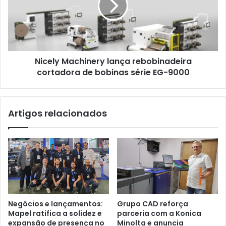
cortadora
de
bobinas
série
EG-
Nicely Machinery lança rebobinadeira
9000
cortadora de bobinas série EG-9000
Artigos relacionados
Negócios e lançamentos:
Grupo CAD reforça
Mapel ratifica a solidez e
parceria com a Konica
expansão de presença no
Minolta e anuncia