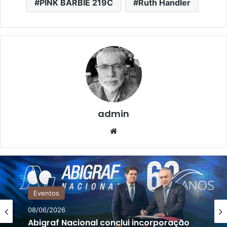
PINK BARBIE 219C
Ruth Handler
admin
Website
Eventos
08/06/2026
Abigraf Nacional conclui incorporação
Embalagens Flexíveis