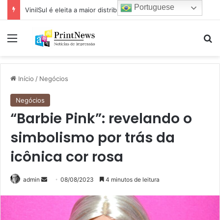
Portuguese
Mapel destaca versatilidade do poder da impressão na FuturePrint 2026
Menu
Pr
Início
/
Negócios
Negócios
“Barbie Pink”: revelando o
simbolismo por trás da
icônica cor rosa
Mande
admin
08/08/2023
4 minutos de leitura
um
e-
mail