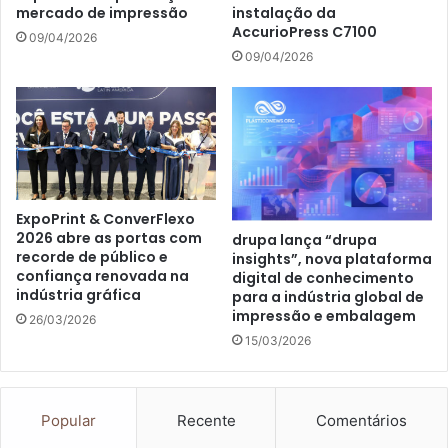
mercado de impressão
instalação da
AccurioPress C7100
09/04/2026
09/04/2026
ExpoPrint & ConverFlexo
2026 abre as portas com
drupa lança “drupa
recorde de público e
insights”, nova plataforma
confiança renovada na
digital de conhecimento
indústria gráfica
para a indústria global de
impressão e embalagem
26/03/2026
15/03/2026
Popular
Recente
Comentários