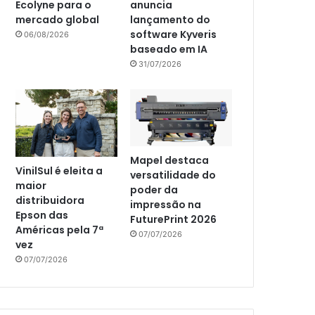
Ecolyne para o
anuncia
mercado global
lançamento do
software Kyveris
06/08/2026
baseado em IA
31/07/2026
Mapel destaca
VinilSul é eleita a
versatilidade do
maior
poder da
distribuidora
impressão na
Epson das
FuturePrint 2026
Américas pela 7ª
07/07/2026
vez
07/07/2026