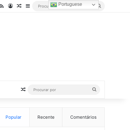
Portuguese
be
stagram
RSS
Entrar
Artigo aleatório
Barra Lateral
Procurar
por
Artigo aleatório
Procurar
por
Popular
Recente
Comentários