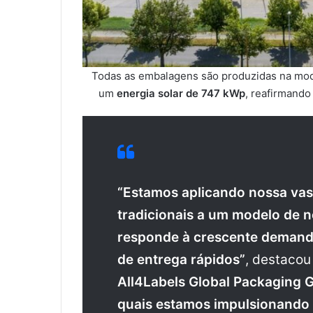
Todas as embalagens são produzidas na mo
um
energia solar de 747 kWp
, reafirmando
“Estamos aplicando nossa va
tradicionais a um modelo de n
responde à crescente demand
de entrega rápidos”
, destaco
All4Labels Global Packaging 
quais estamos impulsionando a