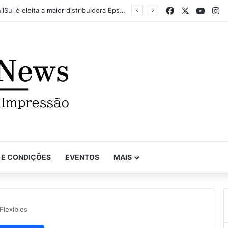
Facebook
X
YouTu
In
Mapel destaca versatilidade do poder da impressão na FuturePrint 2026
 E CONDIÇÕES
EVENTOS
MAIS
Flexibles