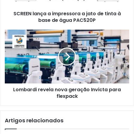
tinta
à
SCREEN lança a impressora a jato de tinta à
base
de
base de água PAC520P
água
PAC520P
Lombardi
revela
nova
geração
Invicta
para
flexpack
Lombardi revela nova geração Invicta para
flexpack
Artigos relacionados