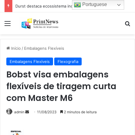
Portuguese
Durst destaca ecossistema industrial para impressão e estamparia digital na Febratex 2026
Menu
Pr
Início
/
Embalagens Flexíveis
Embalagens Flexíveis
Flexografia
Bobst visa embalagens
flexíveis de tiragem curta
com Master M6
Mande
admin
11/08/2023
2 minutos de leitura
um
e-
mail