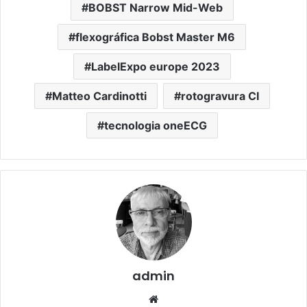
BOBST Narrow Mid-Web
flexográfica Bobst Master M6
LabelExpo europe 2023
Matteo Cardinotti
rotogravura CI
tecnologia oneECG
admin
Website