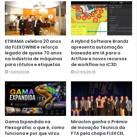
ETIRAMA celebra 20 anos
A Hybrid Software Brandz
da FLEXOWINE e reforça
apresenta automação
legado de quase 70 anos
baseada em IA para o
na indústria de máquinas
Artflow e novos recursos
para rótulos e etiquetas
de workflow no iC3D
13/05/2026
07/05/2026
Gama Expandida na
Miraclon ganha o Prêmio
Flexografia: o que é, como
de Inovação Técnica da
funciona e por que virou
FTA pela chapa FLEXCEL