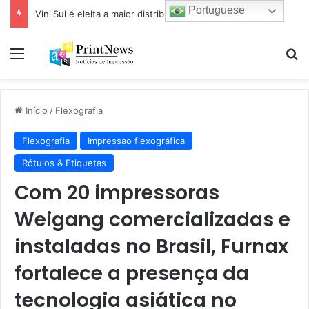
Portuguese
VinilSul é eleita a maior distribuidora Epson das Américas pela 7ª vez
Menu
Pr
Início
/
Flexografia
Flexografia
Impressao flexográfica
Rótulos & Etiquetas
Com 20 impressoras
Weigang comercializadas e
instaladas no Brasil, Furnax
fortalece a presença da
tecnologia asiática no