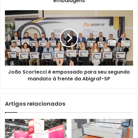
embalagens
rótulos
e
João
embalagens
Scortecci
é
empossado
para
seu
segundo
mandato
à
João Scortecci é empossado para seu segundo
frente
da
mandato à frente da Abigraf-SP
Abigraf-
SP
Artigos relacionados