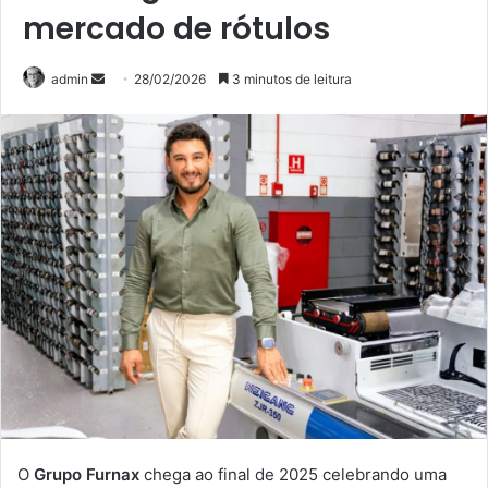
mercado de rótulos
Mande
admin
28/02/2026
3 minutos de leitura
um
e-
mail
O
Grupo Furnax
chega ao final de 2025 celebrando uma