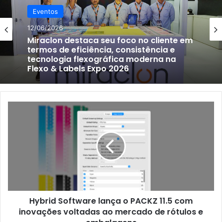
Eventos
12/06/2026
Miraclon destaca seu foco no cliente em
termos de eficiência, consistência e
tecnologia flexográfica moderna na
Flexo & Labels Expo 2026
Hybrid
Software
lança
o
PACKZ
11.5
com
inovações
voltadas
Hybrid Software lança o PACKZ 11.5 com
ao
mercado
inovações voltadas ao mercado de rótulos e
de