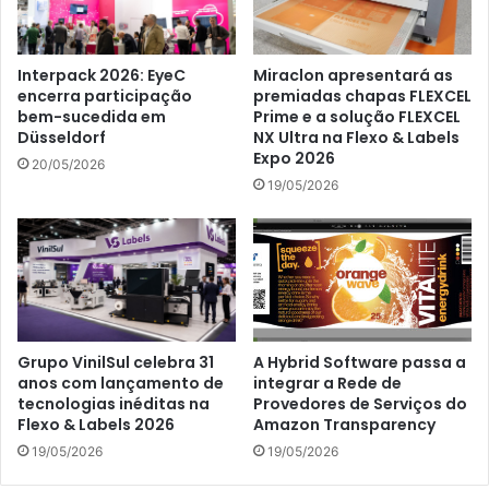
Interpack 2026: EyeC
Miraclon apresentará as
encerra participação
premiadas chapas FLEXCEL
bem-sucedida em
Prime e a solução FLEXCEL
Düsseldorf
NX Ultra na Flexo & Labels
Expo 2026
20/05/2026
19/05/2026
Grupo VinilSul celebra 31
A Hybrid Software passa a
anos com lançamento de
integrar a Rede de
tecnologias inéditas na
Provedores de Serviços do
Flexo & Labels 2026
Amazon Transparency
19/05/2026
19/05/2026