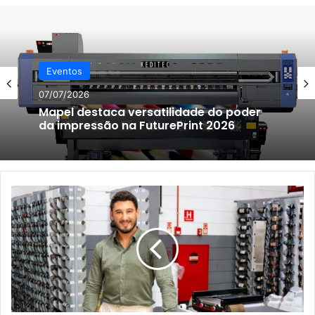
Eventos
07/07/2026
Mapel destaca versatilidade do poder
da impressão na FuturePrint 2026
Com
20
impressoras
Weigang
comercializadas
e
instaladas
no
Brasil,