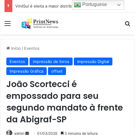
Portuguese
VinilSul é eleita a maior distribuidora Epson das Américas pela 7ª vez
Menu
Pr
Início
/
Eventos
Eventos
impressão de livros
Impressão Digital
Impressão Gráfica
offset
João Scortecci é
empossado para seu
segundo mandato à frente
da Abigraf-SP
Mande
admin
01/03/2026
3 minutos de leitura