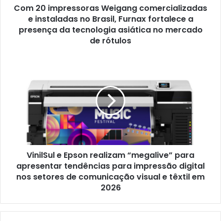
Com 20 impressoras Weigang comercializadas
Furnax
fortalece
e instaladas no Brasil, Furnax fortalece a
a
presença da tecnologia asiática no mercado
presença
de rótulos
da
tecnologia
VinilSul
asiática
e
no
Epson
mercado
realizam
de
“megalive”
rótulos
para
apresentar
tendências
para
VinilSul e Epson realizam “megalive” para
impressão
digital
apresentar tendências para impressão digital
nos
nos setores de comunicação visual e têxtil em
setores
2026
de
comunicação
visual