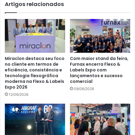
Artigos relacionados
e
têxtil
em
2026
Miraclon destaca seu foco
Com maior stand da feira,
no cliente em termos de
Furnax encerra Flexo &
eficiência, consistência e
Labels Expo com
tecnologia flexográfica
lançamentos e sucesso
moderna na Flexo & Labels
comercial
Expo 2026
09/06/2026
12/06/2026