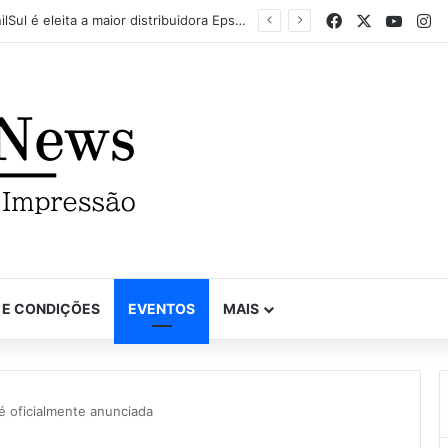
Facebook
X
YouTu
In
Mapel destaca versatilidade do poder da impressão na FuturePrint 2026
 E CONDIÇÕES
EVENTOS
MAIS
é oficialmente anunciada