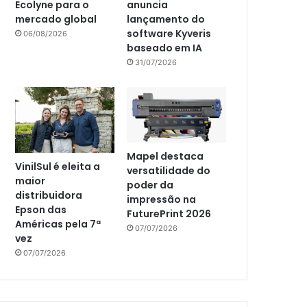
Ecolyne para o
anuncia
mercado global
lançamento do
software Kyveris
06/08/2026
baseado em IA
31/07/2026
Mapel destaca
VinilSul é eleita a
versatilidade do
maior
poder da
distribuidora
impressão na
Epson das
FuturePrint 2026
Américas pela 7ª
07/07/2026
vez
07/07/2026