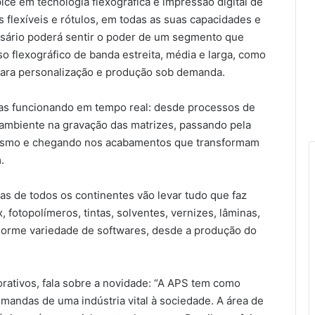
ice em tecnologia flexográfica e impressão digital de
lexíveis e rótulos, em todas as suas capacidades e
resário poderá sentir o poder de um segmento que
o flexográfico de banda estreita, média e larga, como
 para personalização e produção sob demanda.
ias funcionando em tempo real: desde processos de
ambiente na gravação das matrizes, passando pela
amismo e chegando nos acabamentos que transformam
.
 de todos os continentes vão levar tudo que faz
 fotopolímeros, tintas, solventes, vernizes, lâminas,
enorme variedade de softwares, desde a produção do
orativos, fala sobre a novidade: “A APS tem como
demandas de uma indústria vital à sociedade. A área de