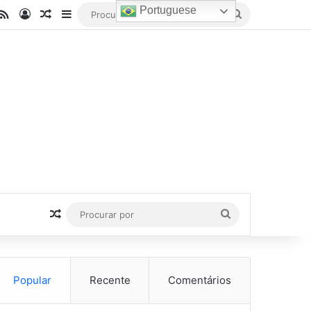
Portuguese
be
stagram
RSS
Entrar
Artigo aleatório
Barra Lateral
Procurar
por
Artigo aleatório
Procurar
por
Popular
Recente
Comentários