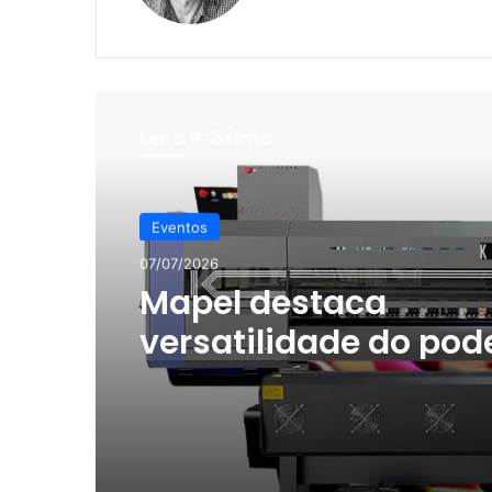
Ler o Próximo
Eventos
07/07/2026
Mapel destaca
versatilidade do pod
impressão na Future
2026