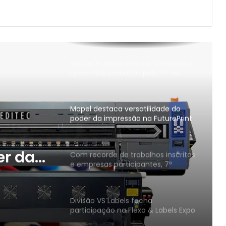
Em comemoração dos seus 90
anos, Durst Group anuncia
lançamento do software Kyveris
baseado em IA
VinilSul é eleita a maior distribuidora
Epson das Américas pela 7ª vez
Mapel destaca versatilidade do
poder da impressão na FuturePrint
2026
er da
Com recorde de trabalhos inscritos
e empresas participantes, 7º
Print
Prêmio Paulista de Excelência
Gráfica conhece seus vencedores
Divisão VS Labels fecha
participação na Flexo & Labels Expo
com sucesso de visitação e