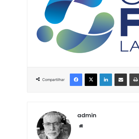
Facebook
X
Linkedin
Compartilhar via e-mail
Compartilhar
admin
Website