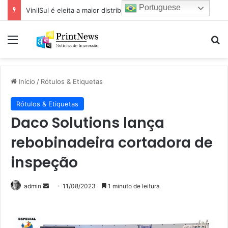
Portuguese
VinilSul é eleita a maior distribuidora Epson das Américas pela 7ª vez
Menu
Pr
Início
/
Rótulos & Etiquetas
Rótulos & Etiquetas
Daco Solutions lança
rebobinadeira cortadora de
inspeção
Mande
admin
11/08/2023
1 minuto de leitura
um
e-
mail