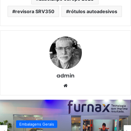
revisora SRV350
rótulos autoadesivos
admin
Website
Embalagens Gerais