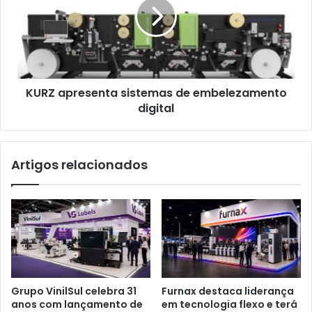
de
embelezamento
digital
KURZ apresenta sistemas de embelezamento
digital
Artigos relacionados
Grupo VinilSul celebra 31
Furnax destaca liderança
anos com lançamento de
em tecnologia flexo e terá