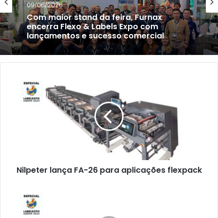
09/06/2026
Com maior stand da feira, Furnax
encerra Flexo & Labels Expo com
lançamentos e sucesso comercial
Nilpeter
lança
FA-
26
para
aplicações
flexpack
Nilpeter lança FA-26 para aplicações flexpack
KURZ
apresenta
sistemas