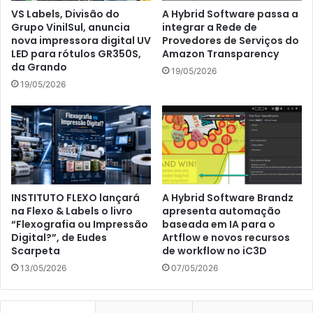
VS Labels, Divisão do
A Hybrid Software passa a
Grupo VinilSul, anuncia
integrar a Rede de
nova impressora digital UV
Provedores de Serviços do
LED para rótulos GR350S,
Amazon Transparency
da Grando
19/05/2026
19/05/2026
INSTITUTO FLEXO lançará
A Hybrid Software Brandz
na Flexo & Labels o livro
apresenta automação
“Flexografia ou Impressão
baseada em IA para o
Digital?”, de Eudes
Artflow e novos recursos
Scarpeta
de workflow no iC3D
13/05/2026
07/05/2026