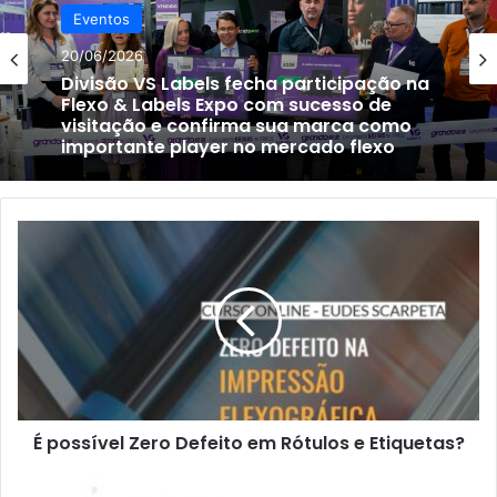
Eventos
20/06/2026
Divisão VS Labels fecha participação na
Flexo & Labels Expo com sucesso de
visitação e confirma sua marca como
importante player no mercado flexo
É
possível
Zero
Defeito
em
Rótulos
e
Etiquetas?
É possível Zero Defeito em Rótulos e Etiquetas?
Reinaflex