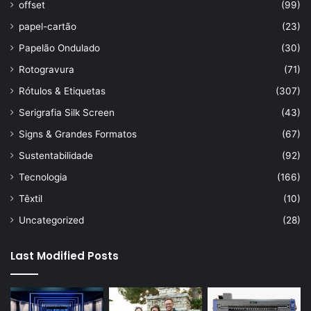
offset
(99)
papel-cartão
(23)
Papelão Ondulado
(30)
Rotogravura
(71)
Rótulos & Etiquetas
(307)
Serigrafia Silk Screen
(43)
Signs & Grandes Formatos
(67)
Sustentabilidade
(92)
Tecnologia
(166)
Têxtil
(10)
Uncategorized
(28)
Last Modified Posts