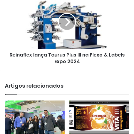
lança
Taurus
Plus
III
na
Flexo
&
Labels
Reinaflex lança Taurus Plus III na Flexo & Labels
Expo
2024
Expo 2024
Artigos relacionados