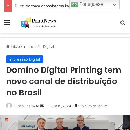
Portuguese
Durst destaca ecossistema industrial para impressão e estamparia digital na Febratex 2026
Menu
Pr
Início
/
Impressão Digital
Impressão Digital
Domino Digital Printing tem
novo canal de distribuição
no Brasil
Mande
Eudes Scarpeta
08/05/2024
1 minuto de leitura
um
e-
mail