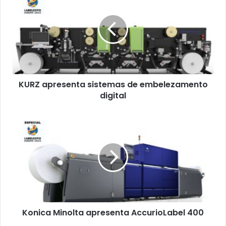
sistemas
de
embelezamento
digital
KURZ apresenta sistemas de embelezamento
digital
Konica
Minolta
apresenta
AccurioLabel
400
Konica Minolta apresenta AccurioLabel 400