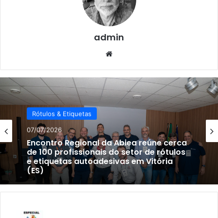
admin
Website
Rótulos & Etiquetas
07/07/2026
Encontro Regional da Abiea reúne cerca
de 100 profissionais do setor de rótulos
e etiquetas autoadesivas em Vitória
(ES)
KURZ
apresenta