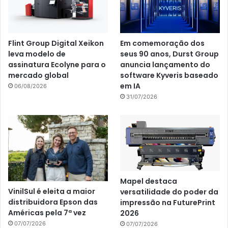
Flint Group Digital Xeikon
Em comemoração dos
leva modelo de
seus 90 anos, Durst Group
assinatura Ecolyne para o
anuncia lançamento do
mercado global
software Kyveris baseado
em IA
06/08/2026
31/07/2026
Mapel destaca
VinilSul é eleita a maior
versatilidade do poder da
distribuidora Epson das
impressão na FuturePrint
Américas pela 7ª vez
2026
07/07/2026
07/07/2026