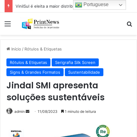
Portuguese
VinilSul é eleita a maior distribuidora Epson das Américas pela 7ª vez
Menu
Pr
Início
/
Rótulos & Etiquetas
Rótulos & Etiquetas
Serigrafia Silk Screen
Signs & Grandes Formatos
Sustentabilidade
Jindal SMI apresenta
soluções sustentáveis
Mande
admin
11/08/2023
1 minuto de leitura
um
e-
mail