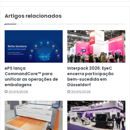
Artigos relacionados
ePS lança
Interpack 2026: EyeC
CommandCore™ para
encerra participação
unificar as operações de
bem-sucedida em
embalagens
Düsseldorf
20/05/2026
20/05/2026