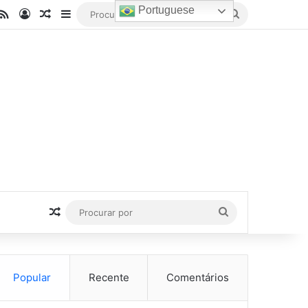
Portuguese
be
stagram
RSS
Entrar
Artigo aleatório
Barra Lateral
Procurar
por
Artigo aleatório
Procurar
por
Popular
Recente
Comentários