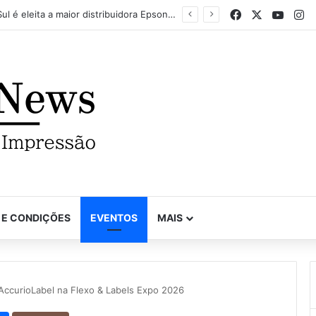
Facebook
X
YouTu
In
Mapel destaca versatilidade do poder da impressão na FuturePrint 2026
 E CONDIÇÕES
EVENTOS
MAIS
 AccurioLabel na Flexo & Labels Expo 2026