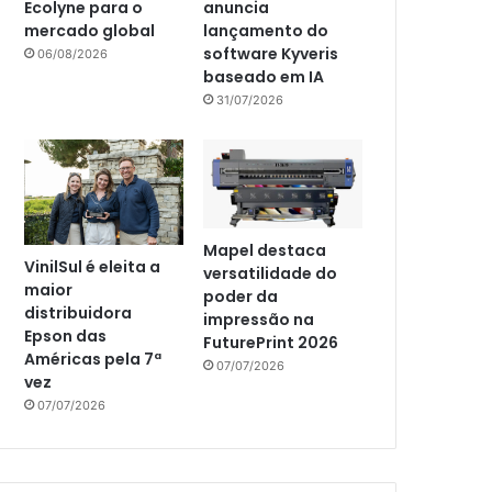
Ecolyne para o
anuncia
mercado global
lançamento do
software Kyveris
06/08/2026
baseado em IA
31/07/2026
Mapel destaca
VinilSul é eleita a
versatilidade do
maior
poder da
distribuidora
impressão na
Epson das
FuturePrint 2026
Américas pela 7ª
07/07/2026
vez
07/07/2026