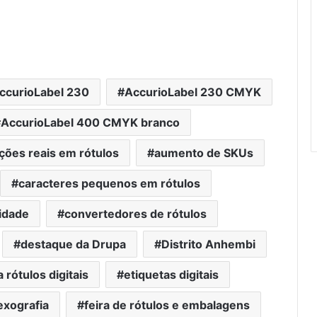
ccurioLabel 230
AccurioLabel 230 CMYK
AccurioLabel 400 CMYK branco
ações reais em rótulos
aumento de SKUs
caracteres pequenos em rótulos
idade
convertedores de rótulos
destaque da Drupa
Distrito Anhembi
rótulos digitais
etiquetas digitais
lexografia
feira de rótulos e embalagens