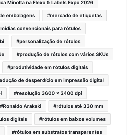
ica Minolta na Flexo & Labels Expo 2026
de embalagens
mercado de etiquetas
mídias convencionais para rótulos
bi
personalização de rótulos
de
produção de rótulos com vários SKUs
produtividade em rótulos digitais
edução de desperdício em impressão digital
Durst destaca ecossistema
industrial para impressão e
i
resolução 3600 x 2400 dpi
estamparia digital na Febratex
2026
Ronaldo Arakaki
rótulos até 330 mm
Com recorde de trabalhos inscritos
ulos digitais
rótulos em baixos volumes
e empresas participantes, 7º
Prêmio Paulista de Excelência
Gráfica conhece seus vencedores
rótulos em substratos transparentes