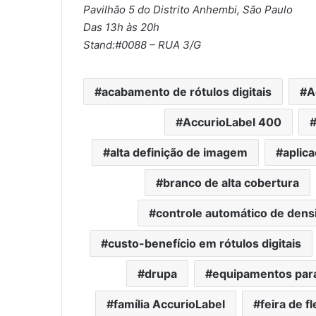
Pavilhão 5 do Distrito Anhembi, São Paulo
Das 13h às 20h
Stand:#0088 – RUA 3/G
acabamento de rótulos digitais
A
AccurioLabel 400
alta definição de imagem
aplic
branco de alta cobertura
controle automático de dens
custo-benefício em rótulos digitais
drupa
equipamentos para 
família AccurioLabel
feira de f