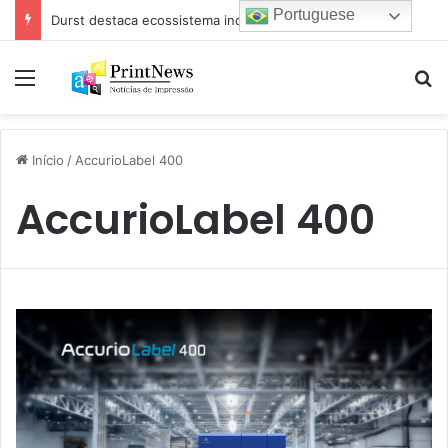
Portuguese
Durst destaca ecossistema industrial para impressão e estamparia digital na Febratex 2026
Menu
Pr
Início
/
AccurioLabel 400
AccurioLabel 400