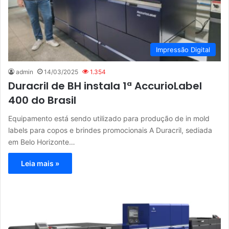
Impressão Digital
admin
14/03/2025
1.354
Duracril de BH instala 1ª AccurioLabel
400 do Brasil
Equipamento está sendo utilizado para produção de in mold
labels para copos e brindes promocionais A Duracril, sediada
em Belo Horizonte…
Leia mais »