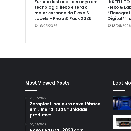
Furnax destaca liderança em
INSTITUTO 
tecnologia flexo e terá o
Flexo & Lab
maior estande da Flexo &
“Flexograf
Labels + Flexo & Pack 2026
Digital?”,
19/05/2026
13/05/2026
Most Viewed Posts
Last Mo
20/07/2022
Zaraplast inaugura nova fábrica
em Limeira, sua 5ª unidade
produtiva
04/08/2023
Novo PANTONE 2023 com