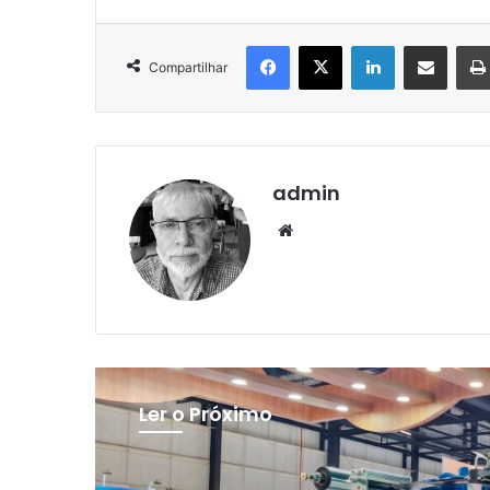
Facebook
X
Linkedin
Compartilhar via e-mail
Compartilhar
admin
Website
Ler o Próximo