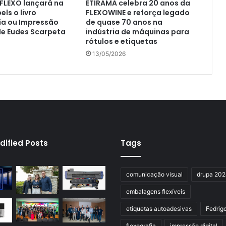
FLEXO lançará na
ETIRAMA celebra 20 anos da
els o livro
FLEXOWINE e reforça legado
Reinaflex amplia linha de
ia ou Impressão
de quase 70 anos na
equipamentos e lança Taurus
 de Eudes Scarpeta
indústria de máquinas para
Hybrid Platinum na Flexo & Labels
rótulos e etiquetas
Expo 2026
13/05/2026
dified Posts
Tags
comunicação visual
drupa 20
embalagens flexíveis
etiquetas autoadesivas
Fedrig
flexografia
impressão digital