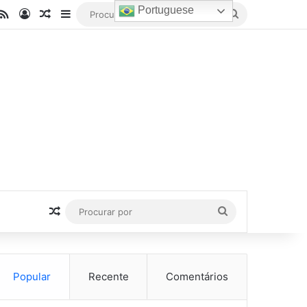
Portuguese
be
stagram
RSS
Entrar
Artigo aleatório
Barra Lateral
Procurar
por
Artigo aleatório
Procurar
por
Popular
Recente
Comentários