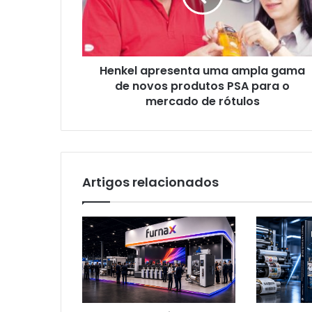
de
novos
produtos
PSA
Henkel apresenta uma ampla gama
para
o
de novos produtos PSA para o
mercado
mercado de rótulos
de
rótulos
Artigos relacionados