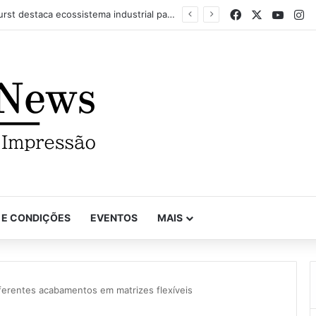
Facebook
X
YouTu
In
Com recorde de trabalhos inscritos e empresas participantes, 7º Prêmio Paulista de Excelência Gráfica conhece seus vencedores
 E CONDIÇÕES
EVENTOS
MAIS
ferentes acabamentos em matrizes flexíveis