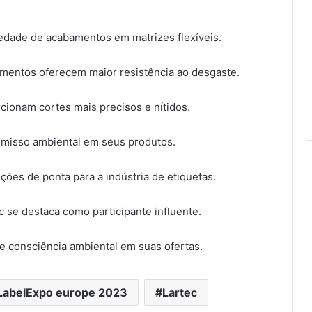
edade de acabamentos em matrizes flexíveis.
Flexo & Labels + Flexo & Pack lança
mentos oferecem maior resistência ao desgaste.
app para otimizar a experiência de
visitação ao evento
rcionam cortes mais precisos e nítidos.
ePS lança CommandCore™ para
omisso ambiental em seus produtos.
unificar as operações de
embalagens
ões de ponta para a indústria de etiquetas.
Interpack 2026: EyeC encerra
participação bem-sucedida em
se destaca como participante influente.
Düsseldorf
e consciência ambiental em suas ofertas.
Miraclon apresentará as premiadas
chapas FLEXCEL Prime e a solução
FLEXCEL NX Ultra na Flexo & Labels
LabelExpo europe 2023
Lartec
Expo 2026