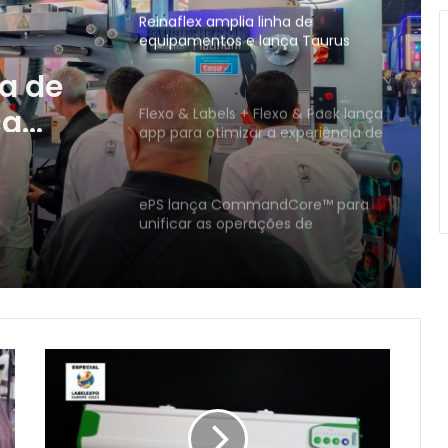
Reinaflex amplia linha de
equipamentos e lança Taurus
Hybrid Platinum na Flexo & Labels
ha de
Expo 2026
ça
Flexo & Labels + Flexo & Pack lança
app para otimizar a experiência de
num na
visitação ao evento
2026
ePS lança CommandCore™ para
unificar as operações de
embalagens
Interpack 2026: EyeC encerra
participação bem-sucedida em
Düsseldorf
Meech
International
Miraclon apresentará as premiadas
revela
chapas FLEXCEL Prime e a solução
o
FLEXCEL NX Ultra na Flexo & Labels
ionizador
Expo 2026