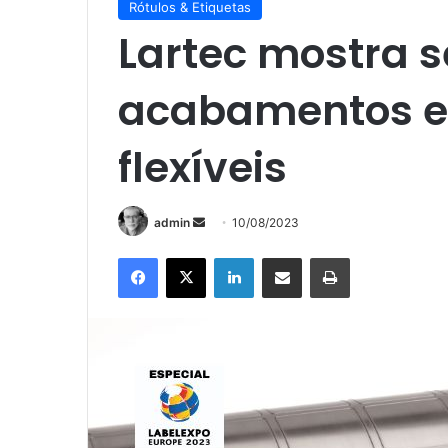
Rótulos & Etiquetas
Lartec mostra s
acabamentos e
flexíveis
Mande
admin
10/08/2023
um
Facebook
X
Linkedin
Compartilhar via e-mail
Imprimir
e-
mail