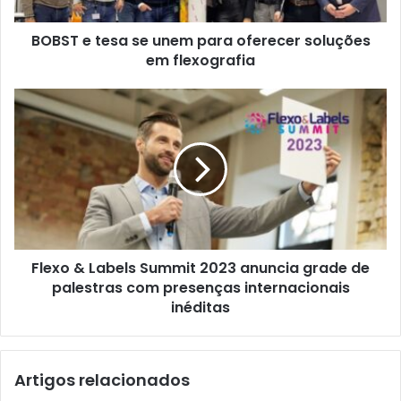
soluções
em
BOBST e tesa se unem para oferecer soluções
flexografia
em flexografia
Flexo
&
Labels
Summit
2023
anuncia
grade
de
palestras
Flexo & Labels Summit 2023 anuncia grade de
com
presenças
palestras com presenças internacionais
internacionais
inéditas
inéditas
Artigos relacionados