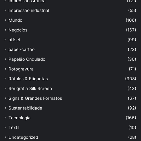
Impressão Gráfica
(121)
Impressão industrial
(55)
Mundo
(106)
Negócios
(167)
offset
(99)
papel-cartão
(23)
Papelão Ondulado
(30)
Rotogravura
(71)
Rótulos & Etiquetas
(308)
Serigrafia Silk Screen
(43)
Signs & Grandes Formatos
(67)
Sustentabilidade
(92)
Tecnologia
(166)
Têxtil
(10)
Uncategorized
(28)