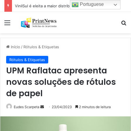
Portuguese
VinilSul é eleita a maior distribuidora Epson das Américas pela 7ª vez
Menu
Pr
Início
/
Rótulos & Etiquetas
Rótulos & Etiquetas
UPM Raflatac apresenta
novas soluções de rótulos
de papel
Mande
Eudes Scarpeta
23/04/2023
2 minutos de leitura
um
e-
mail