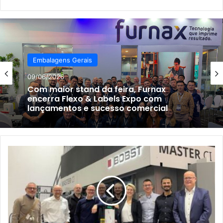
Embalagens Gerais
09/06/2026
Com maior stand da feira, Furnax
encerra Flexo & Labels Expo com
lançamentos e sucesso comercial
BOBST
e
tesa
se
unem
para
oferecer