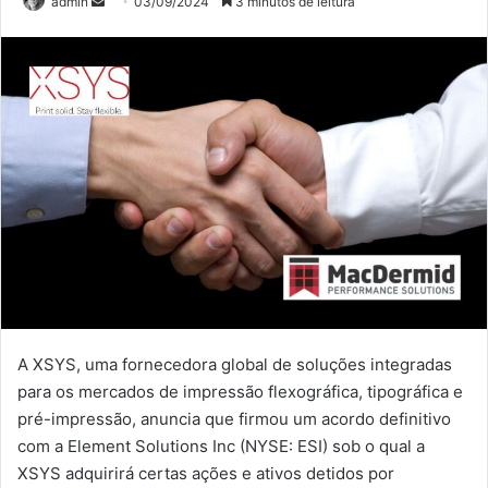
Mande
admin
03/09/2024
3 minutos de leitura
um
e-
mail
A XSYS, uma fornecedora global de soluções integradas
para os mercados de impressão flexográfica, tipográfica e
pré-impressão, anuncia que firmou um acordo definitivo
com a Element Solutions Inc (NYSE: ESI) sob o qual a
XSYS adquirirá certas ações e ativos detidos por