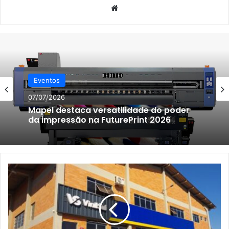
Website
Eventos
07/07/2026
Mapel destaca versatilidade do poder
da impressão na FuturePrint 2026
Open
house
da
ViniSul
e
participação