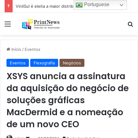
Portuguese
VinilSul é eleita a maior distribuidora Epson das Américas pela 7ª vez
Menu
Pr
Início
/
Eventos
Eventos
Flexografia
Negócios
XSYS anuncia a assinatura
da aquisição do negócio de
soluções gráficas
MacDermid e a nomeação
de um novo CEO