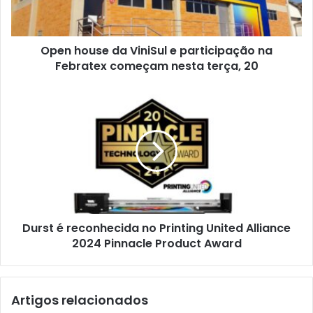
na
Febratex
começam
Open house da ViniSul e participação na
nesta
terça,
Febratex começam nesta terça, 20
20
Durst
é
reconhecida
no
Printing
United
Alliance
2024
Pinnacle
Durst é reconhecida no Printing United Alliance
Product
Award
2024 Pinnacle Product Award
Artigos relacionados