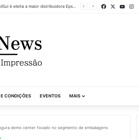
Facebook
X
YouTu
In
Mapel destaca versatilidade do poder da impressão na FuturePrint 2026
 E CONDIÇÕES
EVENTOS
MAIS
naugura demo center focado no segmento de embalagens