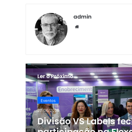
admin
Website
Ler o Próximo
Eventos
20/06/2026
Divisão VS Labels fe
participação na Flex