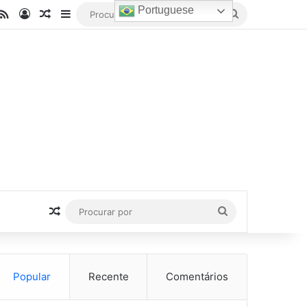
Portuguese
be
stagram
RSS
Entrar
Artigo aleatório
Barra Lateral
Procurar
por
Artigo aleatório
Procurar
por
Popular
Recente
Comentários