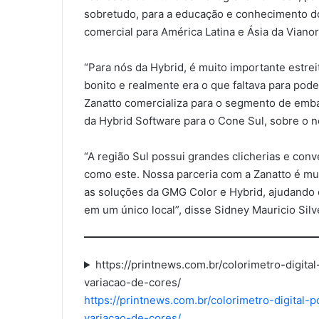
sobretudo, para a educação e conhecimento do
comercial para América Latina e Ásia da Viano
“Para nós da Hybrid, é muito importante estrei
bonito e realmente era o que faltava para pod
Zanatto comercializa para o segmento de emba
da Hybrid Software para o Cone Sul, sobre o 
“A região Sul possui grandes clicherias e con
como este. Nossa parceria com a Zanatto é mui
as soluções da GMG Color e Hybrid, ajudando 
em um único local”, disse Sidney Mauricio Si
https://printnews.com.br/colorimetro-digit
variacao-de-cores/
https://printnews.com.br/colorimetro-digital
:
variacao-de-cores/