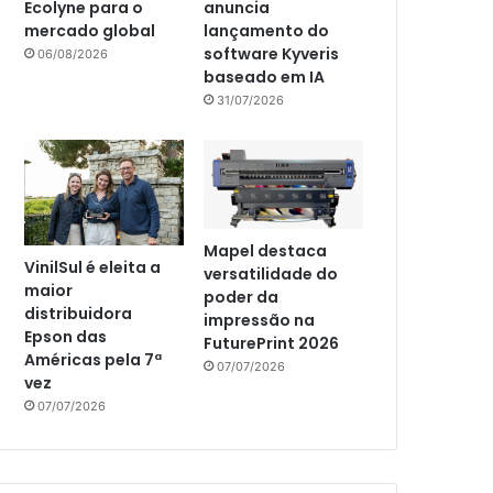
Ecolyne para o
anuncia
mercado global
lançamento do
software Kyveris
06/08/2026
baseado em IA
31/07/2026
Mapel destaca
VinilSul é eleita a
versatilidade do
maior
poder da
distribuidora
impressão na
Epson das
FuturePrint 2026
Américas pela 7ª
07/07/2026
vez
07/07/2026