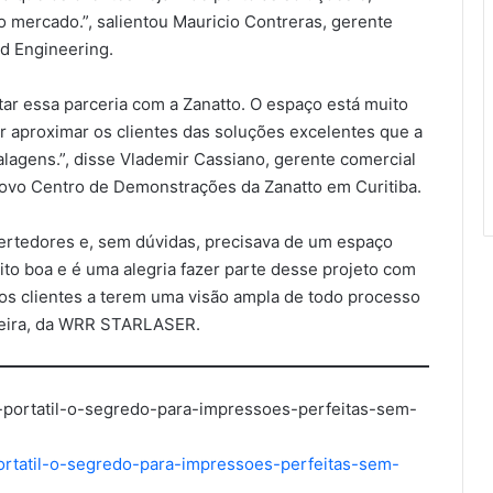
 mercado.”, salientou Mauricio Contreras, gerente
rd Engineering.
tar essa parceria com a Zanatto. O espaço está muito
er aproximar os clientes das soluções excelentes que a
lagens.”, disse Vlademir Cassiano, gerente comercial
novo Centro de Demonstrações da Zanatto em Curitiba.
vertedores e, sem dúvidas, precisava de um espaço
to boa e é uma alegria fazer parte desse projeto com
os clientes a terem uma visão ampla de todo processo
lveira, da WRR STARLASER.
al-portatil-o-segredo-para-impressoes-perfeitas-sem-
-portatil-o-segredo-para-impressoes-perfeitas-sem-
Miraclon destaca seu foco no
cliente em termos de eficiência,