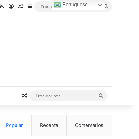
Portuguese
be
stagram
RSS
Entrar
Artigo aleatório
Barra Lateral
Procurar
por
Artigo aleatório
Procurar
por
Popular
Recente
Comentários