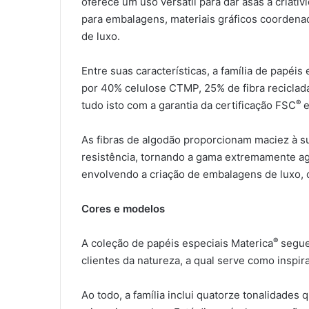
oferece um uso versátil para dar asas à criati
para embalagens, materiais gráficos coordenad
de luxo.
Entre suas características, a família de papéis
por 40% celulose CTMP, 25% de fibra reciclada
®
tudo isto com a garantia da certificação FSC
e
As fibras de algodão proporcionam maciez à s
resistência, tornando a gama extremamente ag
envolvendo a criação de embalagens de luxo, c
Cores e modelos
®
A coleção de papéis especiais Materica
segue
clientes da natureza, a qual serve como inspir
Ao todo, a família inclui quatorze tonalidade