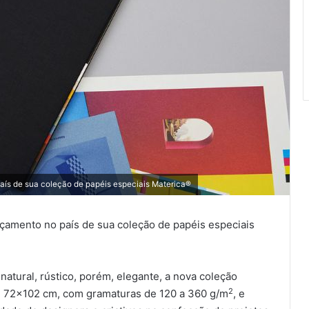
aís de sua coleção de papéis especiais Materica®
nçamento no país de sua coleção de papéis especiais
tural, rústico, porém, elegante, a nova coleção
2
de 72×102 cm, com gramaturas de 120 a 360 g/m
, e