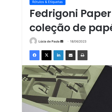
Rótulos & Etiquetas
Fedrigoni Paper
coleção de pap
Mande
Lúcia de Paula
18/06/2023
um
Facebook
X
Linkedin
Compartilhar via e-mail
Imprimir
e-
mail