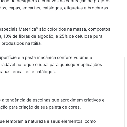
vidade de designers e criativos na confecção de projetos
os, capas, encartes, catálogos, etiquetas e brochuras
®
 especiais Materica
são coloridos na massa, compostos
, 10% de fibras de algodão, e 25% de celulose pura,
 produzidos na Itália.
uperfície e a pasta mecânica confere volume e
radável ao toque e ideal para quaisquer aplicações
apas, encartes e catálogos.
 a tendência de escolhas que aproximem criativos e
ação para criação de sua paleta de cores.
s que lembram a natureza e seus elementos, como