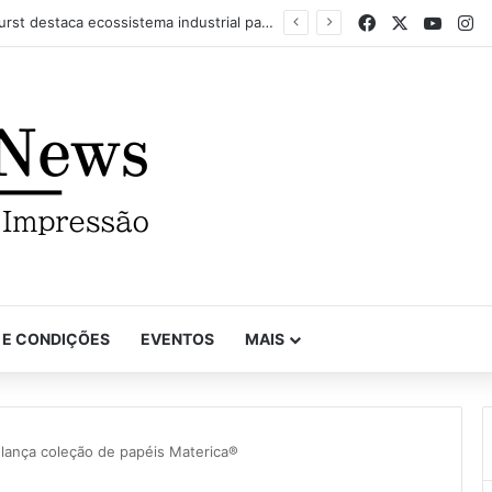
Facebook
X
YouTu
In
Com recorde de trabalhos inscritos e empresas participantes, 7º Prêmio Paulista de Excelência Gráfica conhece seus vencedores
 E CONDIÇÕES
EVENTOS
MAIS
l lança coleção de papéis Materica®