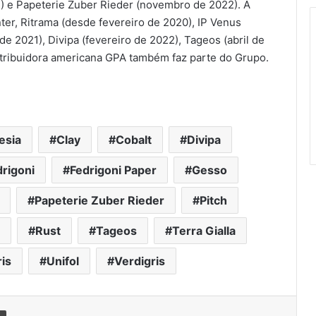
) e Papeterie Zuber Rieder (novembro de 2022). A
ter, Ritrama (desde fevereiro de 2020), IP Venus
Flexo & Labels + Flexo & Pack lança
e 2021), Divipa (fevereiro de 2022), Tageos (abril de
app para otimizar a experiência de
distribuidora americana GPA também faz parte do Grupo.
visitação ao evento
ePS lança CommandCore™ para
unificar as operações de
embalagens
esia
Clay
Cobalt
Divipa
Interpack 2026: EyeC encerra
rigoni
Fedrigoni Paper
Gesso
participação bem-sucedida em
Düsseldorf
Papeterie Zuber Rieder
Pitch
Miraclon apresentará as premiadas
Rust
Tageos
Terra Gialla
chapas FLEXCEL Prime e a solução
FLEXCEL NX Ultra na Flexo & Labels
is
Unifol
Verdigris
Expo 2026
Grupo VinilSul celebra 31 anos com
lançamento de tecnologias
Imprimir