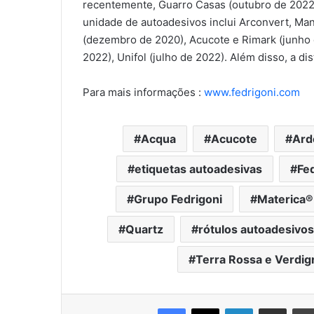
recentemente, Guarro Casas (outubro de 2022
unidade de autoadesivos inclui Arconvert, Man
(dezembro de 2020), Acucote e Rimark (junho d
2022), Unifol (julho de 2022). Além disso, a 
Para mais informações :
www.fedrigoni.com
Acqua
Acucote
Ard
etiquetas autoadesivas
Fed
Grupo Fedrigoni
Materica®
Quartz
rótulos autoadesivos
Terra Rossa e Verdigr
Facebook
X
Linkedin
Compartilhar via e-mail