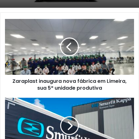
Zaraplast
inaugura
nova
fábrica
em
Limeira,
sua
5ª
unidade
Zaraplast inaugura nova fábrica em Limeira,
produtiva
sua 5ª unidade produtiva
Smurfit
Kappa
anuncia
crescimento
de
vendas