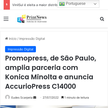
Portuguese
VinilSul é eleita a maior distribuidora Epson das Américas pela 7ª vez
Menu
Pr
Início
/
Impressão Digital
Impressão Digital
Promopress, de São Paulo,
amplia parceria com
Konica Minolta e anuncia
AccurioPress C14000
Mande
Eudes Scarpeta
27/07/2022
1 minuto de leitura
um