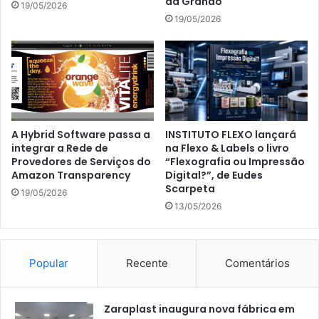
da Grando
19/05/2026
19/05/2026
INSTITUTO FLEXO lançará
A Hybrid Software passa a
na Flexo & Labels o livro
integrar a Rede de
“Flexografia ou Impressão
Provedores de Serviços do
Digital?”, de Eudes
Amazon Transparency
Scarpeta
19/05/2026
13/05/2026
Popular
Recente
Comentários
Zaraplast inaugura nova fábrica em