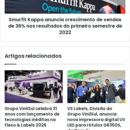
de
36%
nos
Smurfit Kappa anuncia crescimento de vendas
resultados
do
de 36% nos resultados do primeiro semestre de
primeiro
2022
semestre
de
2022
Artigos relacionados
Grupo VinilSul celebra 31
VS Labels, Divisão do
anos com lançamento de
Grupo VinilSul, anuncia
tecnologias inéditas na
nova impressora digital UV
Flexo & Labels 2026
LED para rótulos GR350S,